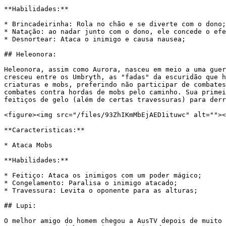
**Habilidades:**

* Brincadeirinha: Rola no chão e se diverte com o dono;

* Natação: ao nadar junto com o dono, ele concede o efe
* Desnortear: Ataca o inimigo e causa nausea;

## Heleonora:

Heleonora, assim como Aurora, nasceu em meio a uma guer
cresceu entre os Umbryth, as "fadas" da escuridão que h
criaturas e mobs, preferindo não participar de combates
combates contra hordas de mobs pelo caminho. Sua primei
feitiços de gelo (além de certas travessuras) para derr
<figure><img src="/files/93ZhIKmMbEjAED1ituwc" alt=""><
**Caracteristicas:**

* Ataca Mobs

**Habilidades:**

* Feitiço: Ataca os inimigos com um poder mágico;

* Congelamento: Paralisa o inimigo atacado;

* Travessura: Levita o oponente para as alturas;

## Lupi:

O melhor amigo do homem chegou a AusTV depois de muito 