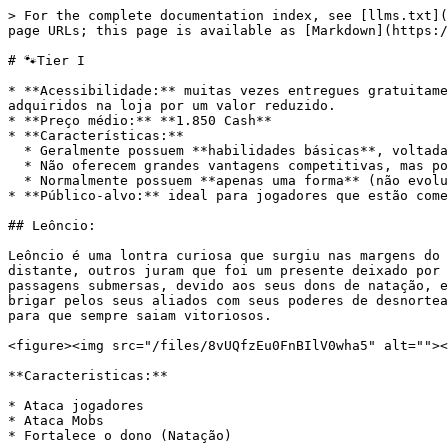
> For the complete documentation index, see [llms.txt](
page URLs; this page is available as [Markdown](https:/
# 🐾Tier I

* **Acessibilidade:** muitas vezes entregues gratuitame
adquiridos na loja por um valor reduzido.

* **Preço médio:** **1.850 Cash**

* **Características:**

  * Geralmente possuem **habilidades básicas**, voltadas para suporte leve ou estética.

  * Não oferecem grandes vantagens competitivas, mas podem dar pequenos bônus de status ou utilidades simples.

  * Normalmente possuem **apenas uma forma** (não evoluem).

* **Público-alvo:** ideal para jogadores que estão come
## Leôncio:

Leôncio é uma lontra curiosa que surgiu nas margens do 
distante, outros juram que foi um presente deixado por 
passagens submersas, devido aos seus dons de natação, e
brigar pelos seus aliados com seus poderes de desnortea
para que sempre saiam vitoriosos.

<figure><img src="/files/8vUQfzEu0FnBIlV0wha5" alt=""><
**Caracteristicas:**

* Ataca jogadores

* Ataca Mobs

* Fortalece o dono (Natação)
