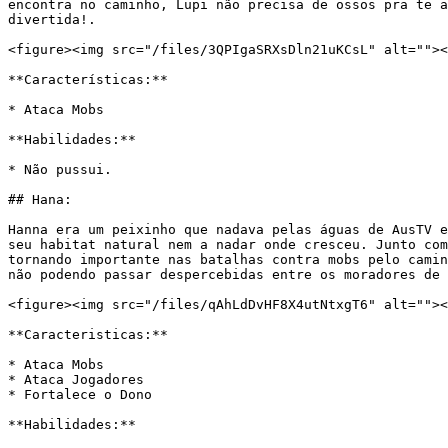
encontra no caminho, Lupi não precisa de ossos pra te a
divertida!.

<figure><img src="/files/3QPIgaSRXsDln21uKCsL" alt=""><
**Características:**

* Ataca Mobs

**Habilidades:**

* Não pussui.

## Hana:

Hanna era um peixinho que nadava pelas águas de AusTV e
seu habitat natural nem a nadar onde cresceu. Junto com
tornando importante nas batalhas contra mobs pelo camin
não podendo passar despercebidas entre os moradores de 
<figure><img src="/files/qAhLdDvHF8X4utNtxgT6" alt=""><
**Caracteristicas:**

* Ataca Mobs

* Ataca Jogadores

* Fortalece o Dono

**Habilidades:**
