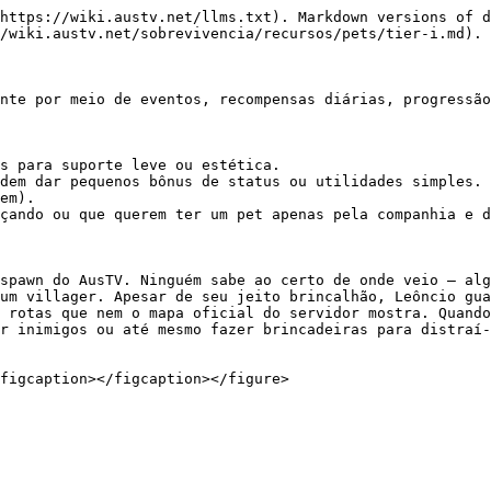
https://wiki.austv.net/llms.txt). Markdown versions of d
/wiki.austv.net/sobrevivencia/recursos/pets/tier-i.md).

nte por meio de eventos, recompensas diárias, progressão
çando ou que querem ter um pet apenas pela companhia e d
spawn do AusTV. Ninguém sabe ao certo de onde veio — alg
um villager. Apesar de seu jeito brincalhão, Leôncio gua
 rotas que nem o mapa oficial do servidor mostra. Quando
r inimigos ou até mesmo fazer brincadeiras para distraí-
figcaption></figcaption></figure>
