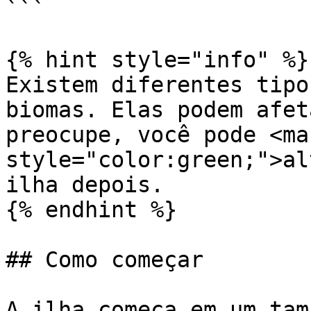
```

{% hint style="info" %}

Existem diferentes tipo
biomas. Elas podem afet
preocupe, você pode <mar
style="color:green;">al
ilha depois.

{% endhint %}

## Como começar

A ilha começa em um tam