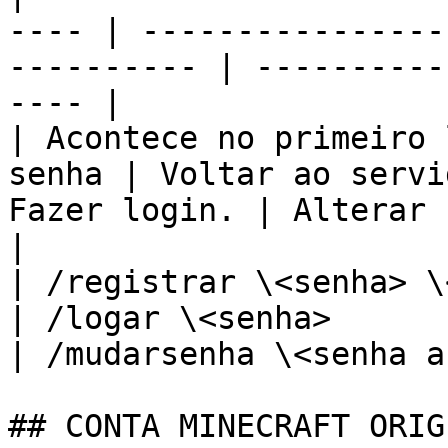
---- | ----------------
---------- | ----------
---- |

| Acontece no primeiro 
senha | Voltar ao servi
Fazer login. | Alterar sua antiga
|

| /registrar \<senha> \<confirm
| /logar \<senha>                                       
| /mudarsenha \<senha a
## CONTA MINECRAFT ORIGI