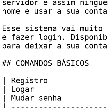
servidor e assim ningué
nome e usar a sua conta.
Esse sistema vai muito 
e fazer login. Disponib
para deixar a sua conta
## COMANDOS BÁSICOS

| Registro                                             
| Logar                                                 
| Mudar senha          
| ---------------------