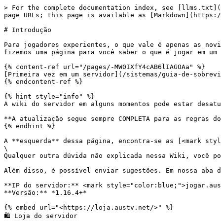
> For the complete documentation index, see [llms.txt](
page URLs; this page is available as [Markdown](https:/
# Introdução

Para jogadores experientes, o que vale é apenas as novi
fizemos uma página para você saber o que é jogar em um 
{% content-ref url="/pages/-MW0IXfY4cAB6lIAGOAa" %}

[Primeira vez em um servidor](/sistemas/guia-de-sobrevi
{% endcontent-ref %}

{% hint style="info" %}

A wiki do servidor em alguns momentos pode estar desatu
**A atualização segue sempre COMPLETA para as regras do
{% endhint %}

A **esquerda** dessa página, encontra-se as [<mark styl
\

Qualquer outra dúvida não explicada nessa Wiki, você po
Além disso, é possível enviar sugestões. Em nossa aba d
**IP do servidor:** <mark style="color:blue;">jogar.aus
**Versão:** *1.16.4+*

{% embed url="<https://loja.austv.net/>" %}

🛍️ Loja do servidor
