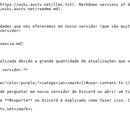
https://wiki.austv.net/llms.txt). Markdown versions of d
/wiki.austv.net/readme.md).

dades que nós oferecemos em nosso servidor (que são muit
servidor!

vencia.md)

alizada devido a grande quantidade de atualizações que o
 servidor.**

e="color:purple;">categorias</mark>](#user-content-fn-1)
de perguntar em nosso servidor de Discord ou abrir um ti
e **#suporte** no Discord é explicado como fazer isso. C
tv.net</mark>\
