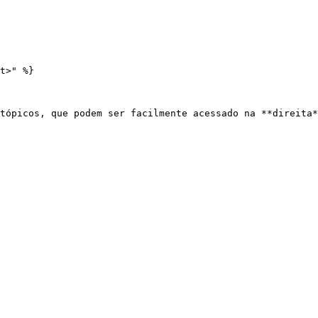
t>" %}
