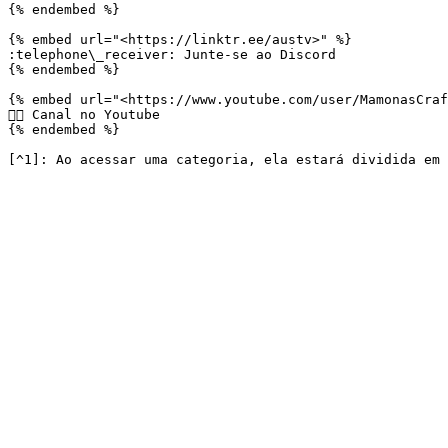
{% endembed %}

{% embed url="<https://linktr.ee/austv>" %}

:telephone\_receiver: Junte-se ao Discord

{% endembed %}

{% embed url="<https://www.youtube.com/user/MamonasCraf
👍🏻 Canal no Youtube

{% endembed %}
